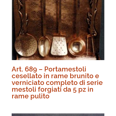
Art. 689 – Portamestoli
cesellato in rame brunito e
verniciato completo di serie
mestoli forgiati da 5 pz in
rame pulito