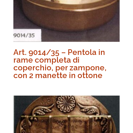
Art. 9014/35 – Pentola in
rame completa di
coperchio, per zampone,
con 2 manette in ottone